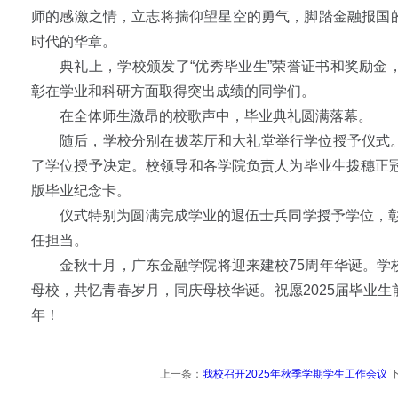
师的感激之情，立志将揣仰望星空的勇气，脚踏金融报国
时代的华章。
典礼上，学校颁发了“优秀毕业生”荣誉证书和奖励金
彰在学业和科研方面取得突出成绩的同学们。
在全体师生激昂的校歌声中，毕业典礼圆满落幕。
随后，学校分别在拔萃厅和大礼堂举行学位授予仪式
了学位授予决定。校领导和各学院负责人为毕业生拨穗正冠
版毕业纪念卡。
仪式特别为圆满完成学业的退伍士兵同学授予学位，彰显
任担当。
金秋十月，广东金融学院将迎来建校75周年华诞。学
母校，共忆青春岁月，同庆母校华诞。祝愿2025届毕业
年！
上一条：
我校召开2025年秋季学期学生工作会议