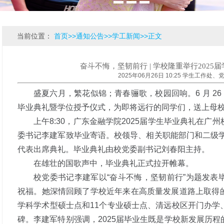
当前位置：
首页
>>
通知公告
>>
学工新闻
>>
正文
奋斗不悔，坚韧前行 | 学校隆重举行202
2025年06月26日 10:25 学生工作处
盛夏六月，繁花似锦；青春骊歌，校园回响。6 月 26
毕业典礼暨学位授予仪式，为即将远行的同学们，送上母
上午8:30，广东金融学院2025届学生毕业典礼在
委书记李建军致毕业寄语。校领导、相关职能部门和二级学
代表出席典礼。毕业典礼由校党委副书记刘春阳主持。
在雄壮的国歌声中，毕业典礼正式拉开帷幕。
校党委书记李建军以“奋斗不悔，坚韧前行”为题发表
祝福。她深情回顾了学校近年来在高质量发展道路上取得
学科学术型硕士点和11个专业硕士点、清远校区开门办学
碑。李建军特别强调，2025届毕业生既是学校新发展历