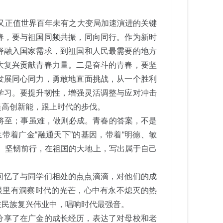
，又正值世界百年未有之大变局加速演进的关键
春，要与祖国同频共振，同向同行。作为新时
择融入国家需求，到祖国和人民最需要的地方
大复兴贡献青春力量。二是奋斗的青春，要坚
发展同心同力，勇敢地直面挑战，从一个胜利
学习。要提升韧性，增强灵活调整与应对冲击
提高创新能，跟上时代的步伐。
则将至；事虽难，做则必成。青春的答案，不是
业生带着广金“融通天下”的基因，带着“明德、敏
、坚韧前行，在祖国的大地上，写出属于自己
回忆了与同学们相处的点点滴滴，对他们的成
眼里有洞察时代的光芒，心中有永不熄灭的热
在民族复兴伟业中，唱响时代最强音。
分享了在广金的成长经历，表达了对母校和老