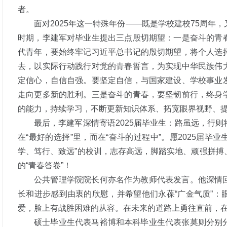
者。
面对2025年这一特殊年份——既是学校建校75周年
时期，李建军对毕业生提出三点殷切期望：一是奋斗的青
代青年，要始终牢记习近平总书记的殷切期望，将个人选
去，以实际行动践行对党的青春誓言，为实现中华民族伟
定信心，自信自强。要坚定自信，与国家建设、学校事业
走向更多新的胜利。三是奋斗的青春，要坚韧前行，终身
的能力，持续学习，不断更新知识体系、拓宽眼界视野、
最后，李建军深情寄语2025届毕业生：路虽远，行
在“最好的选择”里，而在“奋斗的过程中”。愿2025届毕
学、笃行、致远”的校训，志存高远，脚踏实地、顽强拼搏
的“青春答卷”！
公共管理学院院长何亦名作为教师代表发言。他深情
长和进步感到由衷的欣慰，并希望他们永葆“广金气质”：
爱，脸上有战胜困难的从容。在未来的道路上勇往直前，
硕士毕业生代表马裕博和本科毕业生代表张莫则分别