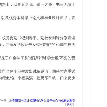
的热土，以青春之我、奋斗之我，书写无愧于
，以及优秀本科毕业论文和毕业设计证书，表
。校党委副书记刘春阳、副校长刘锋分别宣读
，并颁发学位证书及特别制作的75周年校庆
了广金学子从“迷彩绿”到“学士服”不变的责
校向全体毕业生发出诚挚邀请，期待大家重返
生前程似锦、幸福美满，愿历尽千帆，归来仍少
下一条：
刘春阳副书记讲授新时代学生骨干使命与成长思政课
【
关闭
】